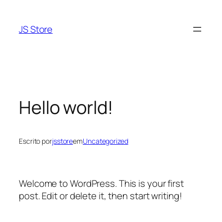
Saltar
para
JS Store
o
conteúdo
Hello world!
Escrito por
jsstore
em
Uncategorized
Welcome to WordPress. This is your first
post. Edit or delete it, then start writing!